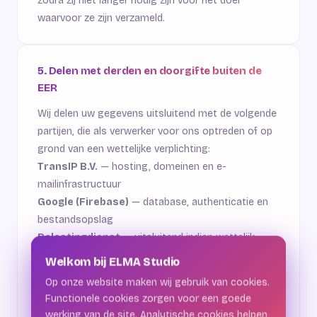
zodra zij niet langer nodig zijn voor het doel
waarvoor ze zijn verzameld.
5. Delen met derden en doorgifte buiten de
EER
Wij delen uw gegevens uitsluitend met de volgende
partijen, die als verwerker voor ons optreden of op
grond van een wettelijke verplichting:
TransIP B.V.
— hosting, domeinen en e-
mailinfrastructuur
Google (Firebase)
— database, authenticatie en
bestandsopslag
Belastingdienst
— uitsluitend indien wettelijk
verplicht
Welkom bij ELMA Studio
Welkom bij ELMA Studio
Met de partijen die als verwerker optreden, hebben
Op onze website maken wij gebruik van cookies.
Op onze website maken wij gebruik van cookies.
wij een verwerkersovereenkomst gesloten waarin
Functionele cookies zorgen voor een goede
Functionele cookies zorgen voor een goede
afspraken zijn vastgelegd over de bescherming van
werking van de site. Analytische cookies helpen
werking van de site. Analytische cookies helpen