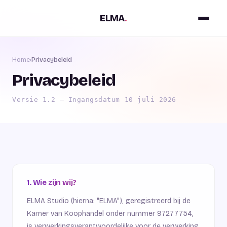
ELMA
.
Home
›
Privacybeleid
Privacybeleid
Versie 1.2 — Ingangsdatum 10 juli 2026
1. Wie zijn wij?
ELMA Studio (hierna: "ELMA"), geregistreerd bij de
Kamer van Koophandel onder nummer 97277754,
is verwerkingsverantwoordelijke voor de verwerking