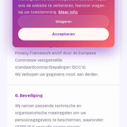
uw persoonsgegevens.
ons de website te verbeteren, hiervoor vragen
ons de website te verbeteren, hiervoor vragen
Doorgifte buiten de EER:
voor de inzet van
wij uw toestemming.
wij uw toestemming.
Meer info
Meer info
Google (Firebase) kan verwerking plaatsvinden door
Weigeren
Weigeren
een buiten de Europese Economische Ruimte
gevestigde partij (waaronder de Verenigde Staten).
Accepteren
Accepteren
In dat geval vindt doorgifte uitsluitend plaats met
passende waarborgen, zoals het EU-VS Data
Privacy Framework en/of door de Europese
Commissie vastgestelde
standaardcontractbepalingen (SCC's).
Wij verkopen uw gegevens nooit aan derden.
6. Beveiliging
Wij nemen passende technische en
organisatorische maatregelen om uw
persoonsgegevens te beschermen, waaronder: